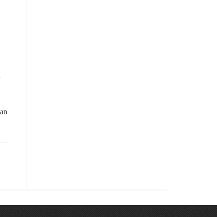
n
van