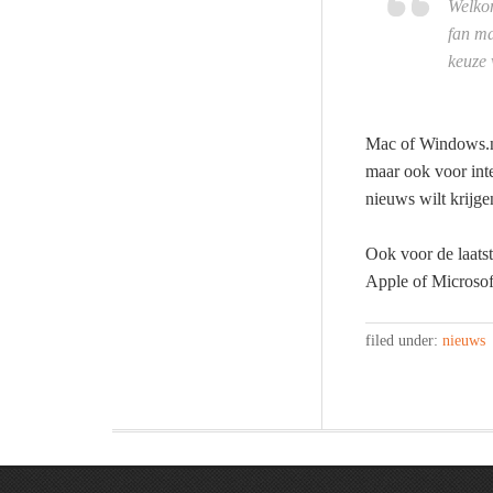
Welkom
fan ma
keuze 
Mac of Windows.nl
maar ook voor int
nieuws wilt krijge
Ook voor de laats
Apple of Microsof
filed under:
nieuws