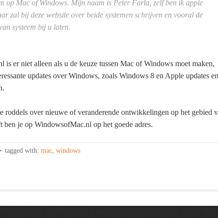
 op Mac of Windows. Mijn naam is Peter Farla, zelf ben ik apple
ar zal bij deze website over beide systemen schrijven en vooral de
van systeem bij u laten.
 is er niet alleen als u de keuze tussen Mac of Windows moet maken,
eressante updates over Windows, zoals Windows 8 en Apple updates e
n.
te roddels over nieuwe of veranderende ontwikkelingen op het gebied 
t ben je op WindowsofMac.nl op het goede adres.
tagged with:
mac
,
windows